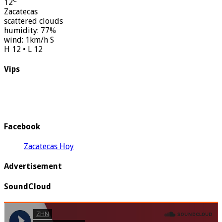
12
Zacatecas
scattered clouds
humidity: 77%
wind: 1km/h S
H 12 • L 12
Vips
Facebook
Zacatecas Hoy
Advertisement
SoundCloud