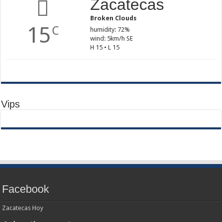
Zacatecas
Broken Clouds
15
C
humidity: 72%
wind: 5km/h SE
H 15 • L 15
Vips
Facebook
Zacatecas Hoy