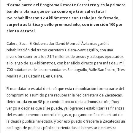
▪️Forma parte del Programa Rescate Carretero y es la primera
bandera blanca que se iza como eje troncal estatal
▪️Se rehabilitaron 12.4 kilómetros con trabajos de fresado,
carpeta asfáltica y sello premezclado, con inversión 100 por
ciento estatal
Calera, Zac..- El Gobernador David Monreal Ávila inauguró la
rehabilitación del tramo carretero Calera–Santiaguillo, con una
inversión superior a los 21.7 millones de pesos y trabajos ejecutados
a lo largo de 12.4 kilómetros, con beneficio directo para más de 3 mil
700 habitantes de las comunidades Santiaguillo, Valle San Isidro, Tres
Marías y Las Catarinas, en Calera.
El mandatario estatal destacó que esta rehabilitación forma parte del
compromiso asumido para recuperar la red carretera de Zacatecas,
deteriorada en un 98 por ciento al inicio de la administración; “hoy
vengo a decirles que sí se puede, ya logramos estabilizar las finanzas
del estado, tenemos control del gasto, pagamos más de la mitad de
la deuda pública heredada, y por eso puedo ofrecerle a Zacatecas un
catálogo de políticas públicas orientadas al bienestar de nuestra