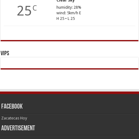
Clear Sky
25
C
humidity: 28%
wind: 5km/h E
H 25 • L 25
Vips
Facebook
Zacatecas Hoy
Advertisement