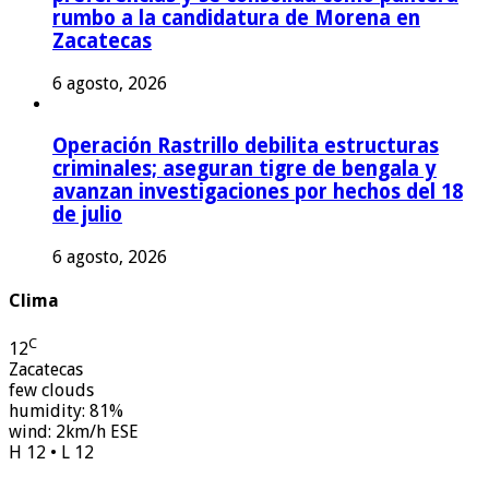
rumbo a la candidatura de Morena en
Zacatecas
6 agosto, 2026
Operación Rastrillo debilita estructuras
criminales; aseguran tigre de bengala y
avanzan investigaciones por hechos del 18
de julio
6 agosto, 2026
Clima
C
12
Zacatecas
few clouds
humidity: 81%
wind: 2km/h ESE
H 12 • L 12