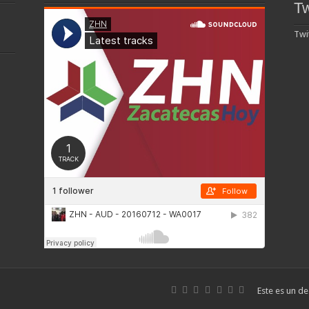
Tw
Twi
Este es un de