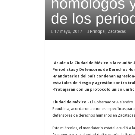
homólogos y 
de los perio
17 mayo, 2017
Principal
,
Zacatecas
-Acude a la Ciudad de México a la reunión 
Periodistas y Defensores de Derechos H
-Mandatarios del país condenan agresione
estatales de riesgo y agresión contra trab
-Trabajarán con un protocolo único unif
Ciudad de México.-
El Gobernador Alejandro Te
República, acordaron acciones específicas para ga
defensores de derechos humanos en Zacatecas
Este miércoles, el mandatario estatal acudió a 
Acciones para la Libertad de Expresión, la Pro