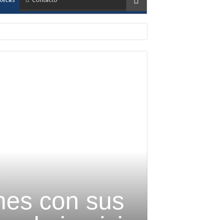
as
nes con sus