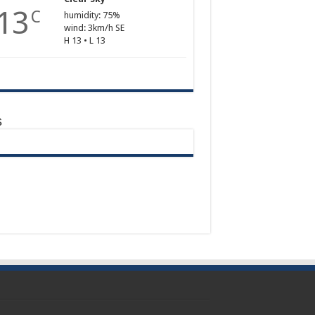
13
C
humidity: 75%
wind: 3km/h SE
H 13 • L 13
s