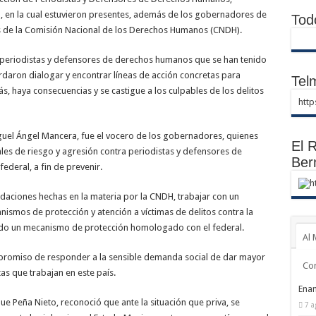
, en la cual estuvieron presentes, además de los gobernadores de
Tod
s de la Comisión Nacional de los Derechos Humanos (CNDH).
 periodistas y defensores de derechos humanos que se han tenido
ordaron dialogar y encontrar líneas de acción concretas para
Telm
s, haya consecuencias y se castigue a los culpables de los delitos
htt
guel Ángel Mancera, fue el vocero de los gobernadores, quienes
El R
es de riesgo y agresión contra periodistas y defensores de
Ber
deral, a fin de prevenir.
h
aciones hechas en la materia por la CNDH, trabajar con un
ismos de protección y atención a víctimas de delitos contra la
tado un mecanismo de protección homologado con el federal.
Al 
romiso de responder a la sensible demanda social de dar mayor
Co
as que trabajan en este país.
Enam
que Peña Nieto, reconoció que ante la situación que priva, se
7 a