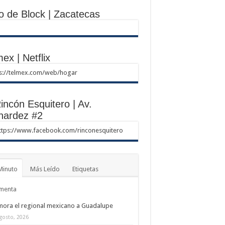
o de Block | Zacatecas
ex | Netflix
ps://telmex.com/web/hogar
incón Esquitero | Av.
nardez #2
ttps://www.facebook.com/rinconesquitero
Minuto
Más Leído
Etiquetas
menta
ora el regional mexicano a Guadalupe
gosto, 2026