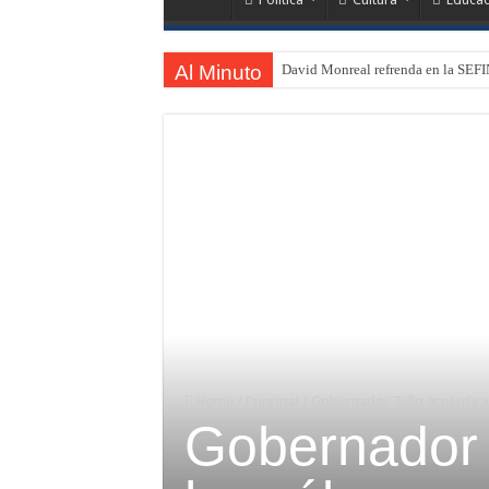
Al Minuto
David Monreal refrenda en la SEFI
Home
/
Principal
/
Gobernador Tello acuerda ac
Gobernador 