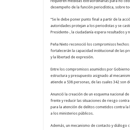
requieren medidas extraordinarias para no ceder
desempeño de la función periodística, sobre t
“Se le debe poner punto final a partir de la acc
autoridades protejan a los periodistas y se cas
Presidente-, la ciudadanía espera resultados y
Peña Nieto reconoció los compromisos hechos 
fortalecerán la capacidad institucional de las pr
y la libertad de expresión.
Entre los compromisos asumidos por Gobierno Fed
estructura y presupuesto asignado al mecanismo 
atiende a 538 personas, de las cuales 342 son 
Anunció la creación de un esquema nacional de
frente y reducir las situaciones de riesgo contr
para la atención de delitos cometidos contra la
a los ministerios públicos.
Además, un mecanismo de contacto y diálogo con 