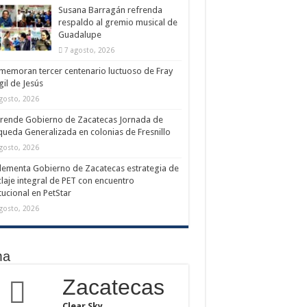
Susana Barragán refrenda
respaldo al gremio musical de
Guadalupe
7 agosto, 2026
emoran tercer centenario luctuoso de Fray
il de Jesús
gosto, 2026
rende Gobierno de Zacatecas Jornada de
ueda Generalizada en colonias de Fresnillo
gosto, 2026
ementa Gobierno de Zacatecas estrategia de
claje integral de PET con encuentro
itucional en PetStar
gosto, 2026
ma
Zacatecas
Clear Sky