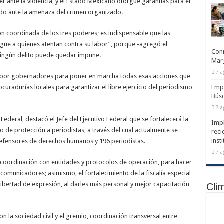
 ante la violencia, y el Estado Mexicano otorgue garantías para el
odo ante la amenaza del crimen organizado.
ión coordinada de los tres poderes; es indispensable que las
tigue a quienes atentan contra su labor”, porque -agregó el
Conm
 ningún delito puede quedar impune.
Marg
7 a
por gobernadores para poner en marcha todas esas acciones que
ocuradurías locales para garantizar el libre ejercicio del periodismo
Emp
Búsq
7 a
eral, destacó el Jefe del Ejecutivo Federal que se fortalecerá la
Impl
de protección a periodistas, a través del cual actualmente se
reci
inst
defensores de derechos humanos y 196 periodistas.
7 a
 coordinación con entidades y protocolos de operación, para hacer
a comunicadores; asimismo, el fortalecimiento de la fiscalía especial
 libertad de expresión, al darles más personal y mejor capacitación
Cli
la sociedad civil y el gremio, coordinación transversal entre