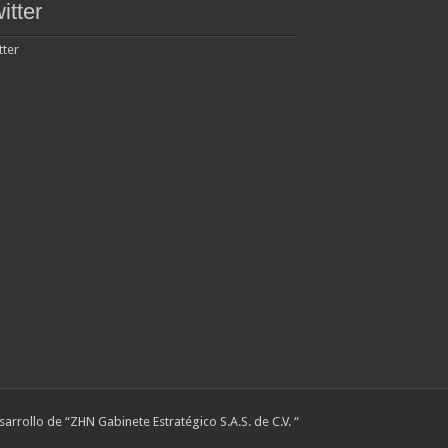
itter
tter
sarrollo de “ZHN Gabinete Estratégico S.A.S. de C.V. “