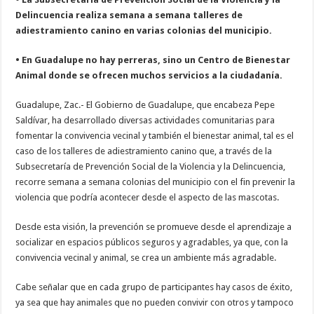
Encabeza Gobernador David Monreal Ávila primer Foro por la Transformación 
Delincuencia realiza semana a semana talleres de
Apoya Gobierno de Zacatecas acciones de búsqueda de personas en centros penit
adiestramiento canino en varias colonias del municipio.
Refuerzan coordinación en estrategia de seguridad para Feria Nacional de Fresnil
• En Guadalupe no hay perreras, sino un Centro de Bienestar
Animal donde se ofrecen muchos servicios a la ciudadanía.
Guadalupe, Zac.- El Gobierno de Guadalupe, que encabeza Pepe
Saldívar, ha desarrollado diversas actividades comunitarias para
fomentar la convivencia vecinal y también el bienestar animal, tal es el
caso de los talleres de adiestramiento canino que, a través de la
Subsecretaría de Prevención Social de la Violencia y la Delincuencia,
recorre semana a semana colonias del municipio con el fin prevenir la
violencia que podría acontecer desde el aspecto de las mascotas.
Desde esta visión, la prevención se promueve desde el aprendizaje a
socializar en espacios públicos seguros y agradables, ya que, con la
convivencia vecinal y animal, se crea un ambiente más agradable.
Cabe señalar que en cada grupo de participantes hay casos de éxito,
ya sea que hay animales que no pueden convivir con otros y tampoco