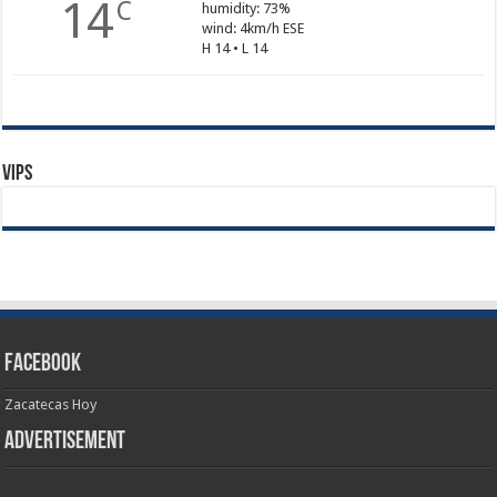
14
C
humidity: 73%
wind: 4km/h ESE
H 14 • L 14
Vips
Facebook
Zacatecas Hoy
Advertisement