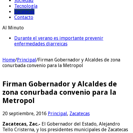
Sociedad
Tecnología
Zacatecas
Contacto
Al Minuto
Durante el verano es importante prevenir
Presidenta Claudia Sheinbaum presenta la Jornada
enfermedades diarreicas
Nacional de Reforestación 2026
Home
/
Principal
/
Firman Gobernador y Alcaldes de zona
conurbada convenio para la Metropol
Firman Gobernador y Alcaldes de
zona conurbada convenio para la
Metropol
20 septiembre, 2016
Principal
,
Zacatecas
Zacatecas, Zac.-
El Gobernador del Estado, Alejandro
Tello Cristerna, y los presidentes municipales de Zacatecas