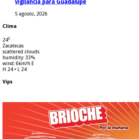
vigilancia para Guadalupe
5 agosto, 2026
Clima
C
24
Zacatecas
scattered clouds
humidity: 33%
wind: 6km/h E
H 24 • L 24
Vips