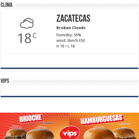
Clima
Zacatecas
Broken Clouds
18
C
humidity: 56%
wind: 3km/h ESE
H 18 • L 18
Vips