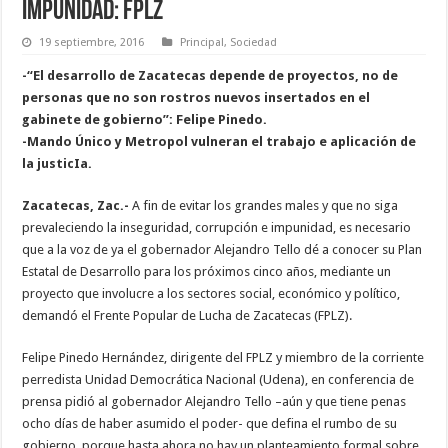
impunidad: FPLZ
19 septiembre, 2016
Principal
,
Sociedad
-“El desarrollo de Zacatecas depende de proyectos, no de
personas que no son rostros nuevos insertados en el
gabinete de gobierno”: Felipe Pinedo.
-Mando Único y Metropol vulneran el trabajo e aplicación de
la justicIa.
Zacatecas, Zac.-
A fin de evitar los grandes males y que no siga
prevaleciendo la inseguridad, corrupción e impunidad, es necesario
que a la voz de ya el gobernador Alejandro Tello dé a conocer su Plan
Estatal de Desarrollo para los próximos cinco años, mediante un
proyecto que involucre a los sectores social, económico y político,
demandó el Frente Popular de Lucha de Zacatecas (FPLZ).
Felipe Pinedo Hernández, dirigente del FPLZ y miembro de la corriente
perredista Unidad Democrática Nacional (Udena), en conferencia de
prensa pidió al gobernador Alejandro Tello –aún y que tiene penas
ocho días de haber asumido el poder- que defina el rumbo de su
gobierno, porque hasta ahora no hay un planteamiento formal sobre