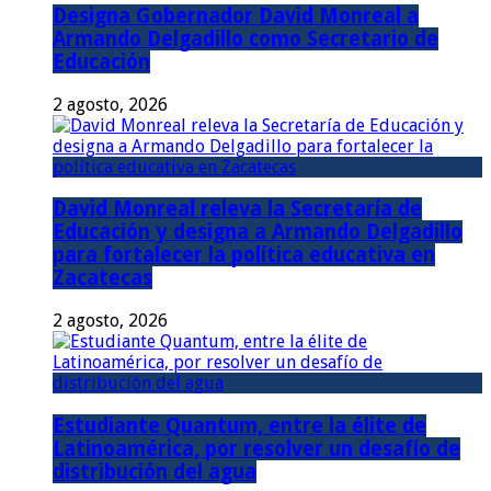
Designa Gobernador David Monreal a
Armando Delgadillo como Secretario de
Educación
2 agosto, 2026
David Monreal releva la Secretaría de
Educación y designa a Armando Delgadillo
para fortalecer la política educativa en
Zacatecas
2 agosto, 2026
Estudiante Quantum, entre la élite de
Latinoamérica, por resolver un desafío de
distribución del agua