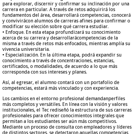
para explorar, discernir y confirmar su inclinación por una
carrera en partic
ular. A través de retos adquirirá
los
fundamentos del área,
desarrollará competencias,
conoce
rá
y convivirá
con alumnos
de carreras afines para
confirma
r
o
modifica
r
su elección sobre qué carrera estudiar.
•
Enfoque
.
En esta etapa
profundiza
rá
su conoc
imiento
acerca
de
su carrera
y desarrolla
rá
competencias de la
misma a
través de retos más enfocados, mient
r
as amplía su
vivencia universitaria.
•
E
specialización
. E
n
la última etapa
,
podrá
expandir su
conocimiento a través de concentraciones, estancias,
certificados,
o modalidades,
de acuerdo a lo que más
c
orresponda
con sus intereses y planes.
A
sí, a
l egresar,
el alumno
contará
con un portafolio de
competencias, estará más vinculado y con experiencia.
L
os cambios en el entorno profesional
demanda
n
perfiles
más completos y versátiles
.
En línea con la
visión y
valores
institucionales
,
el Tec rediseñó
la estructura de sus carreras
profesionales pa
ra ofrecer conocimientos integrales que
permitan a los estud
iantes ser aún más competitivos.
Mediante un proceso de consulta con empleadores y líderes
d
e distintos sectores, se detectaron
aquellas competencias