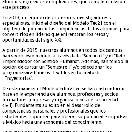
alumnos, egresados y empleadores, que complementaron
este proceso.
En
2013
,
un equipo de profe
sores, investigadores y
especiali
stas
,
inició
el diseño d
el Modelo Tec21
con el
objetivo de
potenci
ar las competencias de los
alumnos
para
convertirlos
en
líderes que enfrent
ara
n los retos y
oportunidades del siglo XXI.
A partir de 2015
,
nuestros alumnos en todos los campus
han vivido
este
modelo
a través
de la
“
Semana i
”
y el
“
Reto
Emprendedor con Sentido Humano
”
. Además,
han tenido la
opción
de
cursar un “Semestre i”
y
/o
seleccionar
los
programas
académicos flexibles en formato de
“
Trayectorias
”
.
De esta manera
,
el
M
odelo
Educativo
se
ha
constru
ido
con
base en
la experiencia
de
alumno
s,
profesores y socios
formadores (
empresas y
organizaciones de la sociedad
civil)
.
Fundamenta
su éxito en
el desarrollo de
competencias personales y profesionales
que los
estudiantes
r
equ
ieren
para
liberar su potencial e
impulsar
a México hacia una
economía del conocimiento.