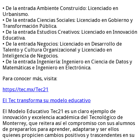
•
De la entrada
Ambiente Construido
:
Licenciado en
Urbanismo.
•
De la entrada
Ci
encias Sociales:
Licenciado en Gobierno y
Transformación Pública.
•
De la entrada
Estudios Creativos
:
Licenciado en Innovación
Educativa
.
•
De la entrada
Negocios
:
Licenciado en Desarrollo de
Talento y Cultura Organizacional
y
Licenciado en
Inteligencia de Negocios
.
•
De la entrada
Ingeniería
:
Ingeniero en Ciencia de Datos y
Matemáticas e
Ingeniero en Electrónica
.
Para conocer más, visita
:
https://tec.mx/Tec21
El Tec transforma su modelo educativo
El Modelo Educativo
Tec21 es un claro ejemplo de
i
nnovación y excelencia académica de
l Tecnológico de
Monterrey
, que reitera
así el
compromiso
con sus alumnos
de
preparar
los
para aprender, adaptarse y ser ellos
quienes propicien cambios positivos
y trascendentes
en su