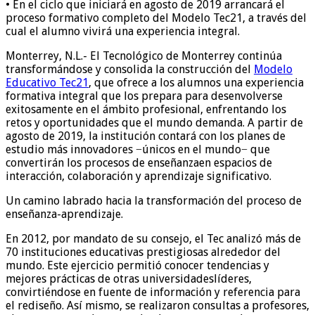
•
En el ciclo que inicia
rá
en agosto de 2019 arrancará el
proceso
formativo
completo del Modelo Tec21, a través del
cual el alumno vivirá
una experiencia
integral.
M
onterrey, N.L.-
E
l Tecnológico de
Monterrey
contin
ú
a
transformándose
y
consolida la construcción del
Modelo
Educativo Tec21
,
que ofrece
a
los
alumnos una experiencia
for
mativa integral
que los prepar
a
para desenvolverse
exitosamente
en el
ámbito profesional
,
enfrentando
los
retos y op
o
rtunidades que el mundo demanda
.
A partir de
agosto de 2019
,
la i
nstitución contará con los planes de
es
tudio más innovadores
−únicos en el mundo−
que
convertirán
los procesos de enseñanza
en espacios de
interacción, colaboración y aprendizaje significativo
.
Un
camino labrado hacia
la transformación
d
el proceso de
enseñanza-aprendizaje
.
En 2012,
por mandato de su consejo
,
el Tec
analizó
más de
70 instituciones educativas prestigiosas alrededor del
mundo. Es
te ejercicio permitió
conoce
r tendencias y
mejores
prácticas
de otr
as
universidades
líderes,
convirtiéndose en fuente de información y referencia para
el rediseño.
Así mismo, se realizaron consultas a profesores,