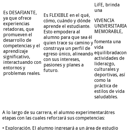
LiFE
, brinda
una
Es
DESAFIANTE
,
Es
FLEXIBLE
en el qué,
ya que ofrece
VIVENCIA
cómo, cuándo y d
ónde
experiencias
UNIVERSITARIA
aprende el estudiante.
retadoras
,
que
MEMORABLE
,
Esto
empodera
al
promueven el
alumno
para que sea él
desarrollo de
fomenta una
quien trace su camino y
competencias y el
vida
construya un perfil de
aprendizaje
equilibra
da
con
egreso único, alineando
significativo,
actividades de
con sus intereses,
interactuando con
liderazgo,
pasiones y planes a
entornos y
culturales y
futuro.
problemas reales
.
deportivas, así
como la
práctica de
estilos de vida
saludables.
A lo largo de su
carrera, el alumno experimentará
tres
etapas con
las cuales
reforzará
sus
compete
ncias
:
•
Exploración
. E
l alumno ingresa
rá
a un área de estudio