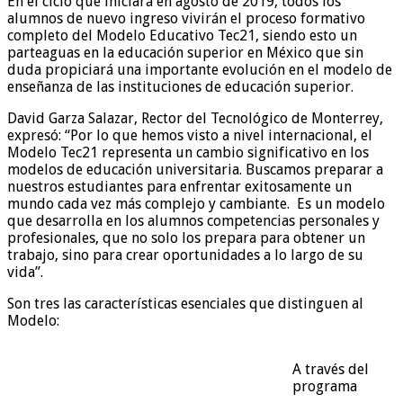
En el ciclo que iniciará en
agosto de 2019, t
odos los
alumnos
de nuevo ingreso vivirán el proceso formativo
completo d
el
Modelo Educativo
Tec
21
,
siendo
esto
un
parteaguas en la
educación superior
en México
que sin
duda propiciará una importante evolución en el modelo de
enseñanza de
las
instituciones de educación superior.
David Garza Salazar, Rector del Tecnológico de Monterrey,
expresó:
“Por lo que hemos visto a nivel internacional, el
Modelo Tec21 representa un cambio significativo en los
modelos de educación universitaria. Buscamos preparar a
nuestros estudiantes para enfrentar exitosamente un
mundo cada vez más complejo y cambiante. Es un modelo
que desarrolla en los alumnos competencias personales y
profesionales, que no solo los prepara para obtener un
trabajo, sino para crear oportunidades a lo largo de su
vida”.
Son tres las características esenciales
que distinguen
al
Modelo
:
A través del
programa