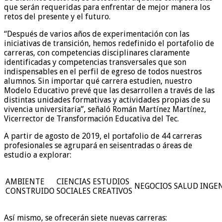
que serán requeridas para enfrentar de mejor manera los
retos del presente y
el
futuro.
“
Después de va
rios años de
experimentación con las
iniciativa
s de transición
,
hemos
redefinido el portafolio de
carreras, con
competencias disciplinares
clar
amente
identificadas
y
competencias transversales que son
indispensables e
n el perfil de egreso de
todos
nuestros
alumnos.
Sin importar qué carrera
estudien, nuestro
M
odelo
E
ducativo prevé que la
s
desarrolle
n
a través de las
distintas unidades formativas y actividades propias de su
vivencia universitaria
”
, señaló Román Martínez
Martínez
,
Vicerrector de Transformación Educativa
del Tec
.
A partir de agosto de 2019,
e
l portafolio de
44
carreras
profesionales
se
agrupa
rá
en seis
entradas o áreas de
estudio a explorar
:
AMBIENTE
CIENCIAS
ESTUDIOS
NEGOCIOS
SALUD
INGEN
CONSTRUIDO
SOCIALES
CREATIVOS
Así mismo, se
ofrecerán
s
iete nueva
s carreras
: