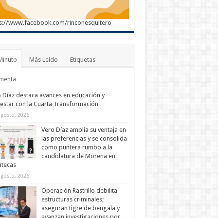
s://www.facebook.com/rinconesquitero
Minuto
Más Leído
Etiquetas
menta
 Díaz destaca avances en educación y
estar con la Cuarta Transformación
agosto, 2026
Vero Díaz amplía su ventaja en
las preferencias y se consolida
como puntera rumbo a la
candidatura de Morena en
atecas
agosto, 2026
Operación Rastrillo debilita
estructuras criminales;
aseguran tigre de bengala y
avanzan investigaciones por