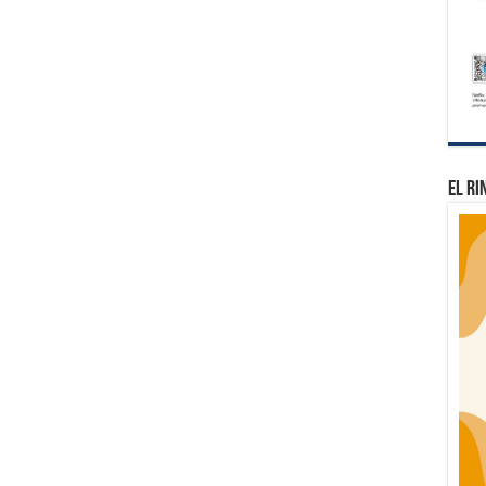
El Ri