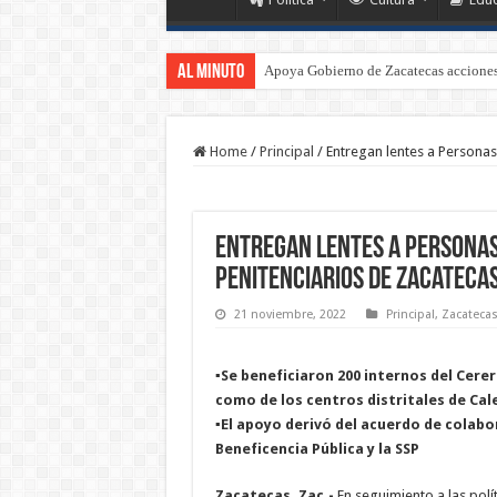
Al Minuto
Apoya Gobierno de Zacatecas acciones 
Home
/
Principal
/
Entregan lentes a Personas
Entregan lentes a Personas 
penitenciarios de Zacateca
21 noviembre, 2022
Principal
,
Zacateca
▪️Se beneficiaron 200 internos del Cerer
como de los centros distritales de Cal
▪️El apoyo derivó del acuerdo de colabo
Beneficencia Pública y la SSP
Zacatecas, Zac.-
En seguimiento a las pol