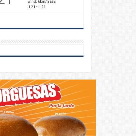
wind: 6km/h ESE
H 21 • L 21