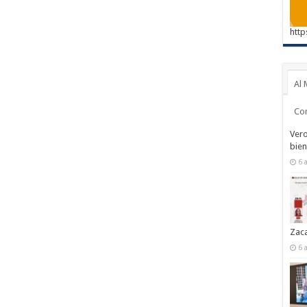
http
Al 
Co
Vero
bien
6 
Zac
6 