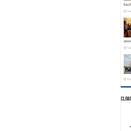
hech
6 
aniv
6 
6 
Clim