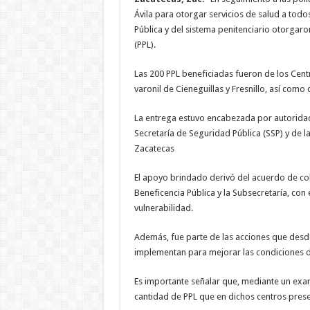
Ávila para otorgar servicios de salud a todo
Pública y del sistema penitenciario otorgar
(PPL).
Las 200 PPL beneficiadas fueron de los Cent
varonil de Cieneguillas y Fresnillo, así como 
La entrega estuvo encabezada por autoridade
Secretaría de Seguridad Pública (SSP) y de l
Zacatecas
El apoyo brindado derivó del acuerdo de col
Beneficencia Pública y la Subsecretaría, con e
vulnerabilidad.
Además, fue parte de las acciones que desde
implementan para mejorar las condiciones de v
Es importante señalar que, mediante un exa
cantidad de PPL que en dichos centros prese