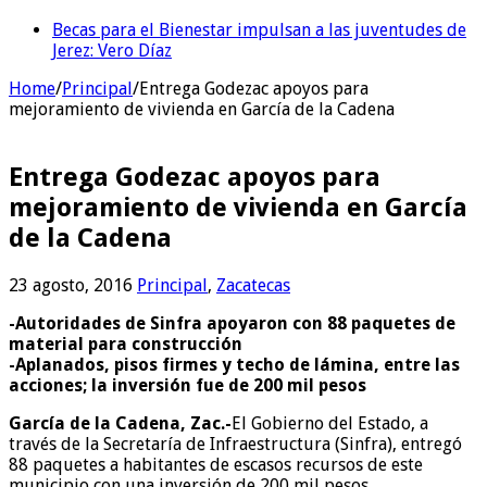
Becas para el Bienestar impulsan a las juventudes de
¿Accidente, advertencia o jugada política? El percance
Jerez: Vero Díaz
de Geovanna deja más preguntas que respuestas
Home
/
Principal
/
Entrega Godezac apoyos para
mejoramiento de vivienda en García de la Cadena
Entrega Godezac apoyos para
mejoramiento de vivienda en García
de la Cadena
23 agosto, 2016
Principal
,
Zacatecas
-Autoridades de Sinfra apoyaron con 88 paquetes de
material para construcción
-Aplanados, pisos firmes y techo de lámina, entre las
acciones; la inversión fue de 200 mil pesos
García de la Cadena, Zac.-
El Gobierno del Estado, a
través de la Secretaría de Infraestructura (Sinfra), entregó
88 paquetes a habitantes de escasos recursos de este
municipio con una inversión de 200 mil pesos.