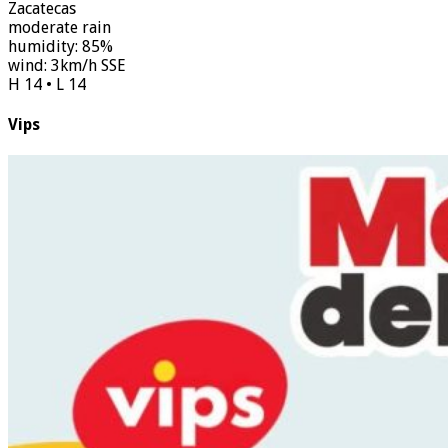
Zacatecas
moderate rain
humidity: 85%
wind: 3km/h SSE
H 14 • L 14
Vips