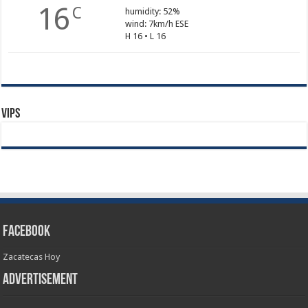
16
C
humidity: 52%
wind: 7km/h ESE
H 16 • L 16
Vips
Facebook
Zacatecas Hoy
Advertisement