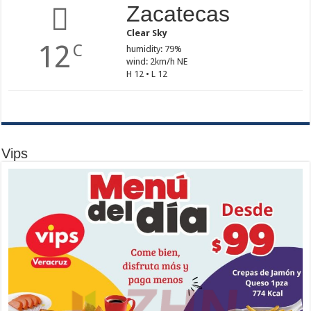
Zacatecas
Clear Sky
12
C
humidity: 79%
wind: 2km/h NE
H 12 • L 12
Vips