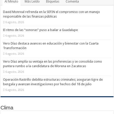
Al Minuto
Más Leído
Etiquetas
Comenta
David Monreal refrenda en la SEFIN el compromiso con un manejo
responsable de las finanzas públicas
6 agosto, 2026
El ritmo de las “sonoras” puso a bailar a Guadalupe
6 agosto, 2026
Vero Díaz destaca avances en educación y bienestar con la Cuarta
Transformación
6 agosto, 2026
Vero Díaz amplía su ventaja en las preferencias y se consolida como
puntera rumbo a la candidatura de Morena en Zacatecas
6 agosto, 2026
Operación Rastrillo debilita estructuras criminales; aseguran tigre de
bengala y avanzan investigaciones por hechos del 18 de julio
6 agosto, 2026
Clima