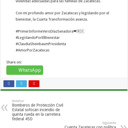
viviendas adecuadas para las familias de Zacatecas.
Con mi profundo amor por Zacatecas y legislando por el
bienestar, la Cuarta Transformación avanza.
#PrimerInformeVeroDíazSenadora❤🇲🇽
#LegislandoPorElBienestar
#ClaudiaSheinbaumPresidenta
#AmorPorZacatecas
Share on:
WhatsApp
Anterior
Bomberos de Protección Civil
Estatal sofocan incendio de
quinta rueda en la carretera
federal 45D
Siguiente
Cuenta Zacatecas con política