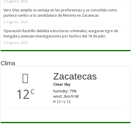
6 agosto, 2026
Vero Díaz amplía su ventaja en las preferencias y se consolida como
puntera rumbo a la candidatura de Morena en Zacatecas
6 agosto, 2026
Operación Rastrillo debilita estructuras criminales; aseguran tigre de
bengala y avanzan investigaciones por hechos del 18 de julio
6 agosto, 2026
Clima
Zacatecas
Clear Sky
12
C
humidity: 79%
wind: 2km/h NE
H 12 • L 12