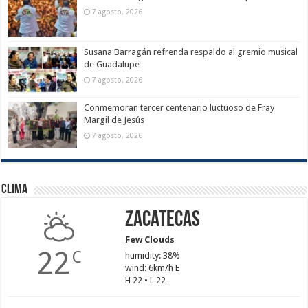
7 agosto, 2026
Susana Barragán refrenda respaldo al gremio musical
de Guadalupe
7 agosto, 2026
Conmemoran tercer centenario luctuoso de Fray
Margil de Jesús
7 agosto, 2026
Clima
Zacatecas
Few Clouds
22
C
humidity: 38%
wind: 6km/h E
H 22 • L 22