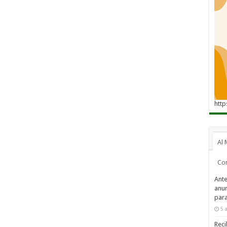
http
Al 
Co
Ante
anun
para
5 
Reci