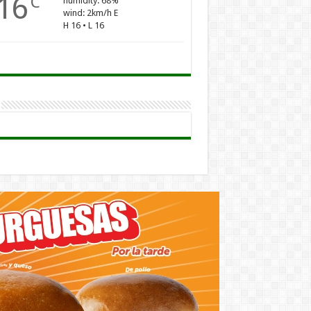
16
C
humidity: 68%
wind: 2km/h E
H 16 • L 16