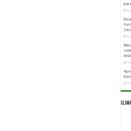
par
5 
Enca
Foro
Zac
5 
Mezc
cont
Artí
5 
Apoy
búsq
5 
Clim