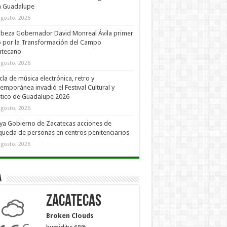
a Guadalupe
agosto, 2026
beza Gobernador David Monreal Ávila primer
 por la Transformación del Campo
atecano
agosto, 2026
la de música electrónica, retro y
emporánea invadió el Festival Cultural y
stico de Guadalupe 2026
agosto, 2026
a Gobierno de Zacatecas acciones de
ueda de personas en centros penitenciarios
agosto, 2026
a
Zacatecas
Broken Clouds