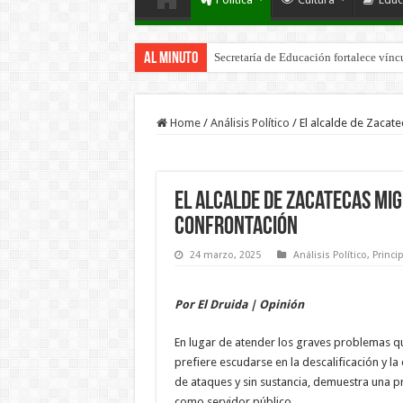
Al Minuto
Secretaría de Educación fortalece vínc
Home
/
Análisis Político
/
El alcalde de Zacate
El alcalde de Zacatecas Mig
confrontación
24 marzo, 2025
Análisis Político
,
Princip
Por El Druida | Opinión
En lugar de atender los graves problemas que
prefiere escudarse en la descalificación y la
de ataques y sin sustancia, demuestra una pr
como servidor público.