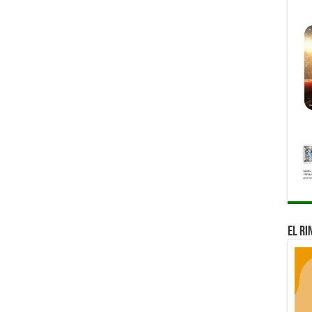
El Ri