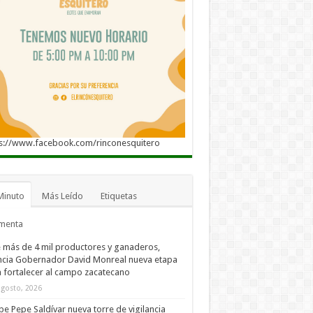
s://www.facebook.com/rinconesquitero
Minuto
Más Leído
Etiquetas
menta
 más de 4 mil productores y ganaderos,
cia Gobernador David Monreal nueva etapa
 fortalecer al campo zacatecano
agosto, 2026
be Pepe Saldívar nueva torre de vigilancia