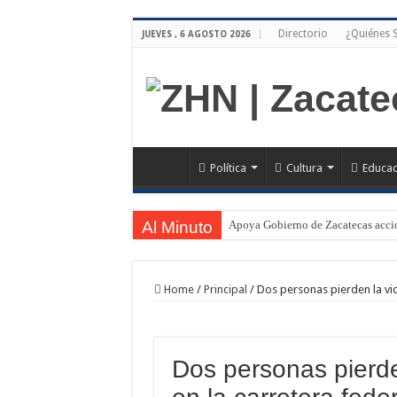
Directorio
¿Quiénes
JUEVES , 6 AGOSTO 2026
Política
Cultura
Educac
Al Minuto
Apoya Gobierno de Zacatecas accio
Home
/
Principal
/
Dos personas pierden la vida
Dos personas pierde