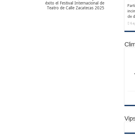
éxito el Festival Internacional de
Part
Teatro de Calle Zacatecas 2025
inci
de d
6 a
Cli
Vip