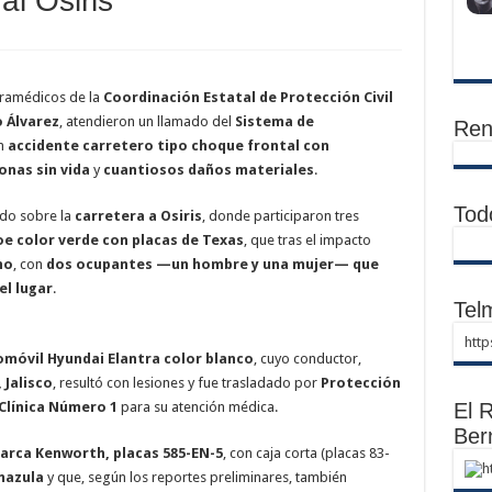
al Osiris
aramédicos de la
Coordinación Estatal de Protección Civil
o Álvarez
, atendieron un llamado del
Sistema de
Ren
un
accidente carretero tipo choque frontal con
onas sin vida
y
cuantiosos daños materiales
.
Tod
ado sobre la
carretera a Osiris
, donde participaron tres
e color verde con placas de Texas
, que tras el impacto
ho
, con
dos ocupantes —un hombre y una mujer— que
el lugar
.
Telm
htt
móvil Hyundai Elantra color blanco
, cuyo conductor,
 Jalisco
, resultó con lesiones y fue trasladado por
Protección
 Clínica Número 1
para su atención médica.
El R
Ber
marca Kenworth, placas 585-EN-5
, con caja corta (placas 83-
h
mazula
y que, según los reportes preliminares, también