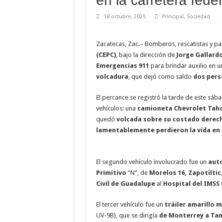
en la carretera feder
18 octubre, 2025
Principal
,
Sociedad
Zacatecas, Zac.– Bomberos, rescatistas y p
(CEPC)
, bajo la dirección de
Jorge Gallard
Emergencias 911
para brindar auxilio en 
volcadura
, que dejó como saldo
dos pers
El percance se registró la tarde de este sáb
vehículos: una
camioneta Chevrolet Taho
quedó
volcada sobre su costado derec
lamentablemente perdieron la vida en 
El segundo vehículo involucrado fue un
auto
Primitivo
“N”, de
Morelos 16, Zapotiltic,
Civil de Guadalupe
al
Hospital del IMSS
El tercer vehículo fue un
tráiler amarillo 
UV-9B), que se dirigía
de Monterrey a Ta