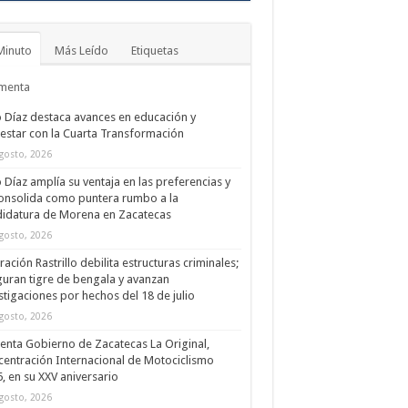
Minuto
Más Leído
Etiquetas
menta
 Díaz destaca avances en educación y
estar con la Cuarta Transformación
gosto, 2026
 Díaz amplía su ventaja en las preferencias y
onsolida como puntera rumbo a la
idatura de Morena en Zacatecas
gosto, 2026
ación Rastrillo debilita estructuras criminales;
uran tigre de bengala y avanzan
stigaciones por hechos del 18 de julio
gosto, 2026
enta Gobierno de Zacatecas La Original,
entración Internacional de Motociclismo
, en su XXV aniversario
gosto, 2026