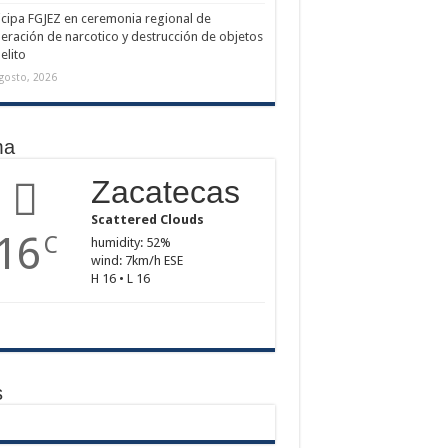
icipa FGJEZ en ceremonia regional de
neración de narcotico y destrucción de objetos
elito
gosto, 2026
ma
Zacatecas
Scattered Clouds
16
C
humidity: 52%
wind: 7km/h ESE
H 16 • L 16
s