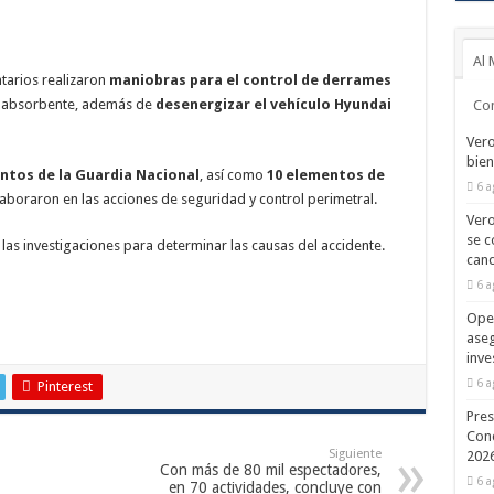
Al 
ntarios realizaron
maniobras para el control de derrames
rra absorbente, además de
desenergizar el vehículo Hyundai
Co
Vero
bien
ntos de la Guardia Nacional
, así como
10 elementos de
6 a
laboraron en las acciones de seguridad y control perimetral.
Vero
se c
as investigaciones para determinar las causas del accidente.
cand
6 a
Oper
aseg
inve
6 a
Pinterest
Pres
Conc
Siguiente
2026
Con más de 80 mil espectadores,
6 a
en 70 actividades, concluye con