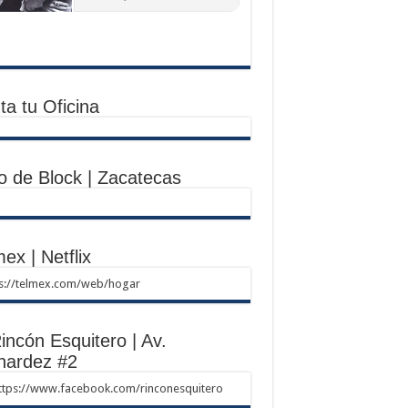
ta tu Oficina
o de Block | Zacatecas
ex | Netflix
ps://telmex.com/web/hogar
incón Esquitero | Av.
nardez #2
ttps://www.facebook.com/rinconesquitero