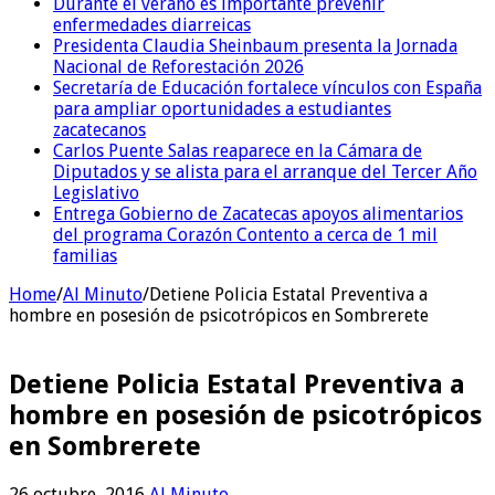
Durante el verano es importante prevenir
enfermedades diarreicas
Presidenta Claudia Sheinbaum presenta la Jornada
Nacional de Reforestación 2026
Secretaría de Educación fortalece vínculos con España
para ampliar oportunidades a estudiantes
zacatecanos
Carlos Puente Salas reaparece en la Cámara de
Diputados y se alista para el arranque del Tercer Año
Legislativo
Entrega Gobierno de Zacatecas apoyos alimentarios
del programa Corazón Contento a cerca de 1 mil
familias
Home
/
Al Minuto
/
Detiene Policia Estatal Preventiva a
hombre en posesión de psicotrópicos en Sombrerete
Detiene Policia Estatal Preventiva a
hombre en posesión de psicotrópicos
en Sombrerete
26 octubre, 2016
Al Minuto