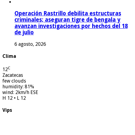
Operación Rastrillo debilita estructuras
criminales; aseguran tigre de bengala y
avanzan investigaciones por hechos del 18
de julio
6 agosto, 2026
Clima
C
12
Zacatecas
few clouds
humidity: 81%
wind: 2km/h ESE
H 12 • L 12
Vips