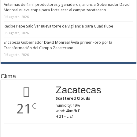
Ante más de 4 mil productores y ganaderos, anuncia Gobernador David
Monreal nueva etapa para fortalecer al campo zacatecano
5 agosto, 2026
Recibe Pepe Saldívar nueva torre de vigilancia para Guadalupe
5 agosto, 2026
Encabeza Gobernador David Monreal Ávila primer Foro por la
Transformación del Campo Zacatecano
5 agosto, 2026
Clima
Zacatecas
Scattered Clouds
21
C
humidity: 49%
wind: 4km/h E
H 21 • L 21