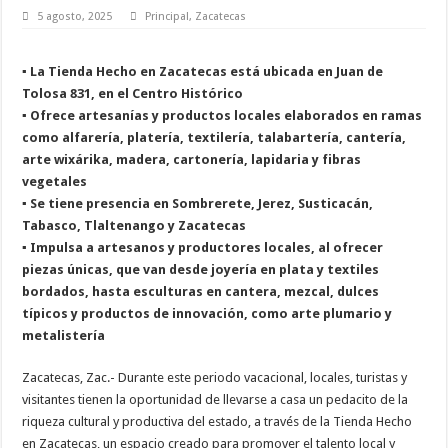
5 agosto, 2025
Principal
,
Zacatecas
▪️ La Tienda Hecho en Zacatecas está ubicada en Juan de
Tolosa 831, en el Centro Histórico
▪️ Ofrece artesanías y productos locales elaborados en ramas
como alfarería, platería, textilería, talabartería, cantería,
arte wixárika, madera, cartonería, lapidaria y fibras
vegetales
▪️ Se tiene presencia en Sombrerete, Jerez, Susticacán,
Tabasco, Tlaltenango y Zacatecas
▪️ Impulsa a artesanos y productores locales, al ofrecer
piezas únicas, que van desde joyería en plata y textiles
bordados, hasta esculturas en cantera, mezcal, dulces
típicos y productos de innovación, como arte plumario y
metalistería
Zacatecas, Zac.- Durante este periodo vacacional, locales, turistas y
visitantes tienen la oportunidad de llevarse a casa un pedacito de la
riqueza cultural y productiva del estado, a través de la Tienda Hecho
en Zacatecas, un espacio creado para promover el talento local y