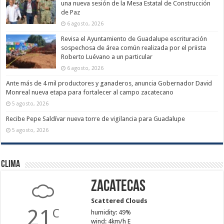
una nueva sesión de la Mesa Estatal de Construcción
de Paz
6 agosto, 2026
Revisa el Ayuntamiento de Guadalupe escrituración
sospechosa de área común realizada por el priista
Roberto Luévano a un particular
6 agosto, 2026
Ante más de 4 mil productores y ganaderos, anuncia Gobernador David
Monreal nueva etapa para fortalecer al campo zacatecano
5 agosto, 2026
Recibe Pepe Saldívar nueva torre de vigilancia para Guadalupe
5 agosto, 2026
Clima
Zacatecas
Scattered Clouds
21
C
humidity: 49%
wind: 4km/h E