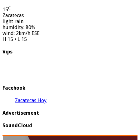
C
15
Zacatecas
light rain
humidity: 80%
wind: 2km/h ESE
H 15 • L 15
Vips
Facebook
Zacatecas Hoy
Advertisement
SoundCloud