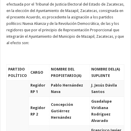
efectuada por el Tribunal de Justicia Electoral del Estado de Zacatecas,
en la elección del Ayuntamiento de Mazapil, Zacatecas, consignada en
el presente Acuerdo, es procedente la asignación a los partidos
políticos: Nueva Alianza y de la Revolución Democrática, de las y los
regidores que por el principio de Representación Proporcional que
integrarán el Ayuntamiento del Municipio de Mazapil, Zacatecas, y que
al efecto son:
PARTIDO
NOMBRE DEL
NOMBRE DEL(A)
CARGO
POLÍTICO
PROPIETARIO(A)
SUPLENTE
Regidor
Pablo Hernández
J. Jesús Dávila
RP 1
Nava
Santos
Guadalupe
Concepción
Regidor
Viridiana
Gutiérrez
RP 2
Rodríguez
Hernández
Alvarado
Francisco Javier