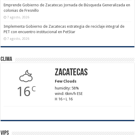
Emprende Gobierno de Zacatecas Jornada de Búsqueda Generalizada en
colonias de Fresnillo
7 agosto, 2026
Implementa Gobierno de Zacatecas estrategia de reciclaje integral de
PET con encuentro institucional en PetStar
7 agosto, 2026
Clima
Zacatecas
Few Clouds
16
C
humidity: 58%
wind: 6km/h ESE
H 16 • L 16
Vips