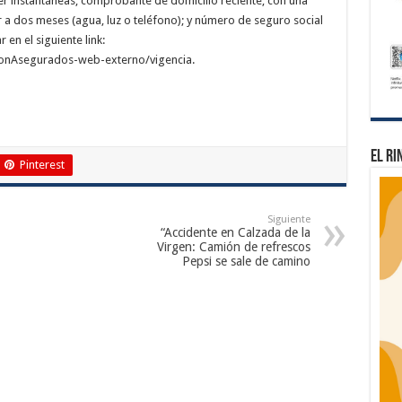
ser instantáneas; comprobante de domicilio reciente, con una
r a dos meses (agua, luz o teléfono); y número de seguro social
 en el siguiente link:
tionAsegurados-web-externo/vigencia.
El Ri
Pinterest
Siguiente
“Accidente en Calzada de la
Virgen: Camión de refrescos
Pepsi se sale de camino