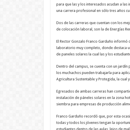
para que las y los interesados acudan a las 
una carrera profesional en sólo tres años c
Dos de las carreras que cuentan con los mej
de colocación laboral, son la de Energías Re
El Rector Gonzalo Franco Garduño informó q
laboratorio muy completo, donde destaca un
de paneles solares la cual las y los estudiant
Dentro del campus, se cuenta con un jardín 
los muchachos pueden trabajarla para aplica
Agricultura Sustentable y Protegida, la cual 
Egresados de ambas carreras han compartido 
instalación de páneles solares en la zona ho
siembra para empresas de producción alime
Franco Garduño recordó que, por esta ocasi
todas y todos los jóvenes tengan la oportun
estudiantes dentro de las aulas, lejos de ma