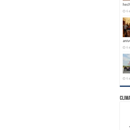
hech
6 
aniv
6 
6 
Clim