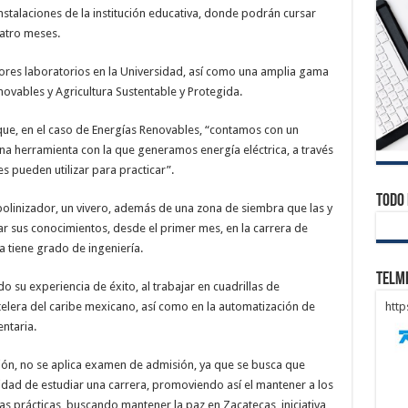
instalaciones de la institución educativa, donde podrán cursar
uatro meses.
ores laboratorios en la Universidad, así como una amplia gama
novables y Agricultura Sustentable y Protegida.
ue, en el caso de Energías Renovables, “contamos con un
a herramienta con la que generamos energía eléctrica, a través
es pueden utilizar para practicar”.
Todo 
polinizador, un vivero, además de una zona de siembra que las y
r sus conocimientos, desde el primer mes, en la carrera de
ya tiene grado de ingeniería.
Telm
su experiencia de éxito, al trabajar en cuadrillas de
telera del caribe mexicano, así como en la automatización de
htt
ntaria.
ón, no se aplica examen de admisión, ya que se busca que
idad de estudiar una carrera, promoviendo así el mantener a los
las prácticas, buscando mantener la paz en Zacatecas, iniciativa