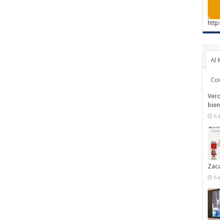
http
Al 
Co
Vero
bien
6 
Zac
6 