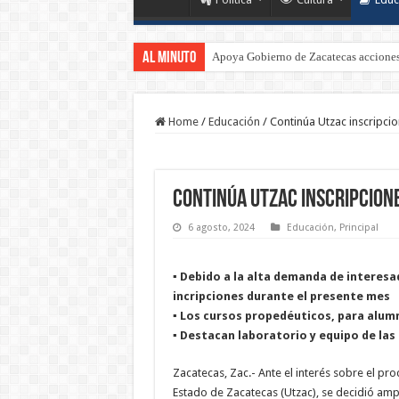
Al Minuto
Apoya Gobierno de Zacatecas acciones 
Home
/
Educación
/
Continúa Utzac inscripci
Continúa Utzac inscripcion
6 agosto, 2024
Educación
,
Principal
▪️ Debido a la alta demanda de interesa
incripciones durante el presente mes
▪️ Los cursos propedéuticos, para alum
▪️ Destacan laboratorio y equipo de las
Zacatecas, Zac.- Ante el interés sobre el pr
Estado de Zacatecas (Utzac), se decidió amp