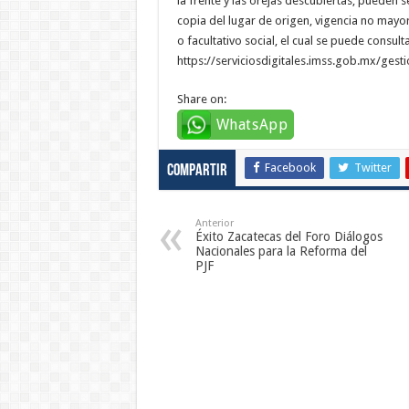
la frente y las orejas descubiertas, pueden 
copia del lugar de origen, vigencia no mayo
o facultativo social, el cual se puede consultar
https://serviciosdigitales.imss.gob.mx/ges
Share on:
WhatsApp
Facebook
Twitter
Compartir
Anterior
Éxito Zacatecas del Foro Diálogos
Nacionales para la Reforma del
PJF