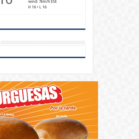
wind: 7km/h ESE
H 16 • L 16