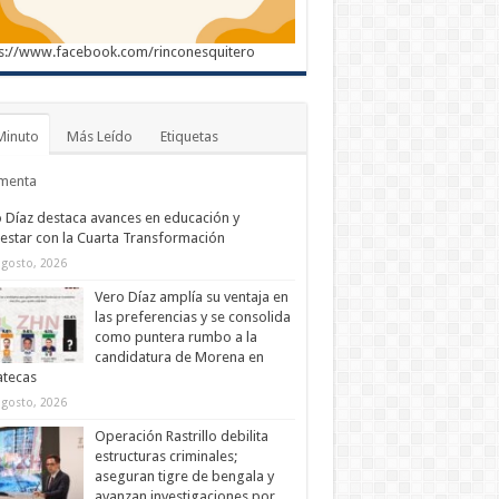
s://www.facebook.com/rinconesquitero
Minuto
Más Leído
Etiquetas
menta
 Díaz destaca avances en educación y
estar con la Cuarta Transformación
agosto, 2026
Vero Díaz amplía su ventaja en
las preferencias y se consolida
como puntera rumbo a la
candidatura de Morena en
atecas
agosto, 2026
Operación Rastrillo debilita
estructuras criminales;
aseguran tigre de bengala y
avanzan investigaciones por