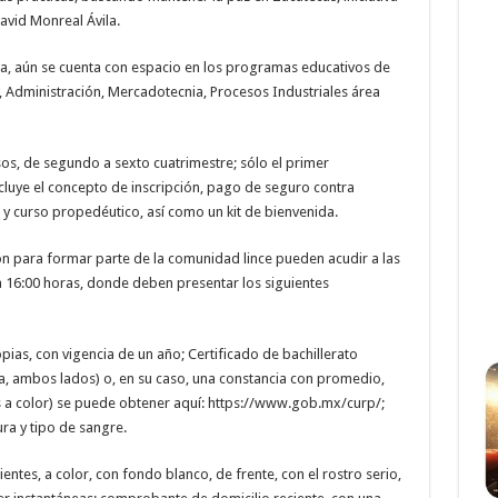
vid Monreal Ávila.
a, aún se cuenta con espacio en los programas educativos de
 Administración, Mercadotecnia, Procesos Industriales área
sos, de segundo a sexto cuatrimestre; sólo el primer
ncluye el concepto de inscripción, pago de seguro contra
y curso propedéutico, así como un kit de bienvenida.
ción para formar parte de la comunidad lince pueden acudir a las
 a 16:00 horas, donde deben presentar los siguientes
opias, con vigencia de un año; Certificado de bachillerato
ta, ambos lados) o, en su caso, una constancia con promedio,
as a color) se puede obtener aquí: https://www.gob.mx/curp/;
ura y tipo de sangre.
ntes, a color, con fondo blanco, de frente, con el rostro serio,