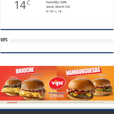
14
C
humidity: 64%
wind: 3km/h SSE
H 14 • L 14
Vips