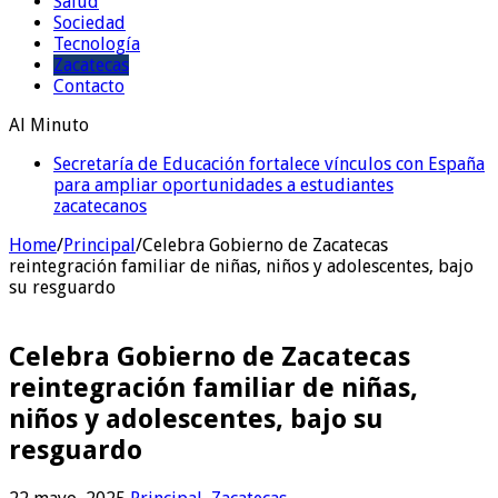
Salud
Sociedad
Tecnología
Zacatecas
Contacto
Al Minuto
Secretaría de Educación fortalece vínculos con España
Carlos Puente Salas reaparece en la Cámara de
para ampliar oportunidades a estudiantes
Diputados y se alista para el arranque del Tercer Año
zacatecanos
Legislativo
Home
/
Principal
/
Celebra Gobierno de Zacatecas
reintegración familiar de niñas, niños y adolescentes, bajo
su resguardo
Celebra Gobierno de Zacatecas
reintegración familiar de niñas,
niños y adolescentes, bajo su
resguardo