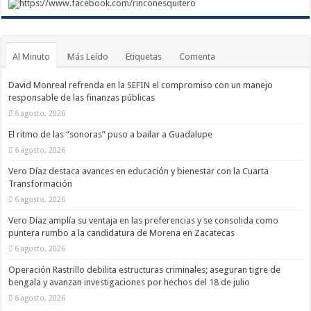
https://www.facebook.com/rinconesquitero
Al Minuto
Más Leído
Etiquetas
Comenta
David Monreal refrenda en la SEFIN el compromiso con un manejo
responsable de las finanzas públicas
6 agosto, 2026
El ritmo de las “sonoras” puso a bailar a Guadalupe
6 agosto, 2026
Vero Díaz destaca avances en educación y bienestar con la Cuarta
Transformación
6 agosto, 2026
Vero Díaz amplía su ventaja en las preferencias y se consolida como
puntera rumbo a la candidatura de Morena en Zacatecas
6 agosto, 2026
Operación Rastrillo debilita estructuras criminales; aseguran tigre de
bengala y avanzan investigaciones por hechos del 18 de julio
6 agosto, 2026