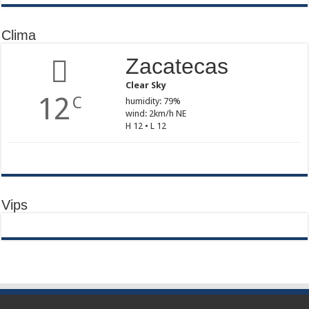
Clima
Zacatecas
Clear Sky
12
C
humidity: 79%
wind: 2km/h NE
H 12 • L 12
Vips