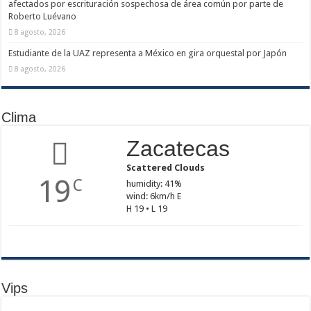
afectados por escrituración sospechosa de área común por parte de
Roberto Luévano
8 agosto, 2026
Estudiante de la UAZ representa a México en gira orquestal por Japón
8 agosto, 2026
Clima
Zacatecas
Scattered Clouds
19
C
humidity: 41%
wind: 6km/h E
H 19 • L 19
Vips