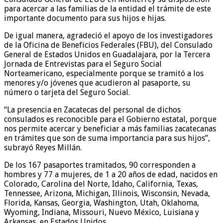
para acercar a las familias de la entidad el trámite de este
importante documento para sus hijos e hijas.
De igual manera, agradeció el apoyo de los investigadores
de la Oficina de Beneficios Federales (FBU), del Consulado
General de Estados Unidos en Guadalajara, por la Tercera
Jornada de Entrevistas para el Seguro Social
Norteamericano, especialmente porque se tramitó a los
menores y/o jóvenes que acudieron al pasaporte, su
número o tarjeta del Seguro Social.
“La presencia en Zacatecas del personal de dichos
consulados es reconocible para el Gobierno estatal, porque
nos permite acercar y beneficiar a más familias zacatecanas
en trámites que son de suma importancia para sus hijos”,
subrayó Reyes Millán.
De los 167 pasaportes tramitados, 90 corresponden a
hombres y 77 a mujeres, de 1 a 20 años de edad, nacidos en
Colorado, Carolina del Norte, Idaho, California, Texas,
Tennessee, Arizona, Michigan, Illinois, Wisconsin, Nevada,
Florida, Kansas, Georgia, Washington, Utah, Oklahoma,
Wyoming, Indiana, Missouri, Nuevo México, Luisiana y
Arkansas, en Estados Unidos.