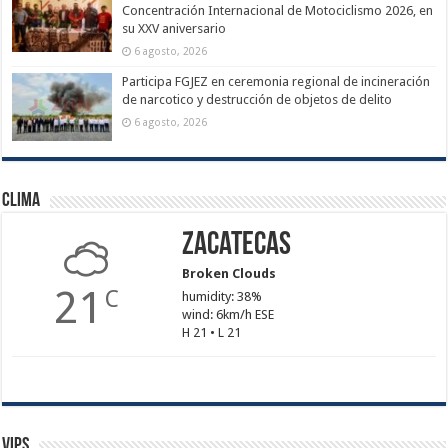
Concentración Internacional de Motociclismo 2026, en
su XXV aniversario
6 agosto, 2026
Participa FGJEZ en ceremonia regional de incineración
de narcotico y destrucción de objetos de delito
6 agosto, 2026
Clima
Zacatecas
Broken Clouds
21
C
humidity: 38%
wind: 6km/h ESE
H 21 • L 21
Vips