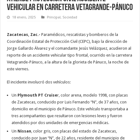
vehicular en carretera Vetagrande-Pánuco
18 enero, 2025
Principal
,
Sociedad
Zacatecas, Zac.-
Paramédicos, rescatistas y bomberos de la
Coordinación Estatal de Protección Civil (CEPC), bajo la dirección de
Jorge Gallardo Álvarez y el comandante Jesús Velázquez, acudieron al
reporte de un accidente vehicular tipo frontal, ocurrido en la carretera
Vetagrande-Pánuco, a la altura de la glorieta de Pánuco, la noche de
este viernes.
El incidente involucró dos vehículos:
Un
Plymouth PT Cruise
r, color arena, modelo 1998, con placas
de Zacatecas, conducido por Luis Fernando “N”, de 37 años, con
domicilio en el municipio de Pánuco. Este vehículo transportaba a
tres acompañantes que resultaron con lesiones leves y fueron
atendidos por dos unidades de emergencias médicas.
Un
Nissan
, color gris, con placas del estado de Zacatecas,
conducido por Juan “N”, de 22 años, residente del municipio de