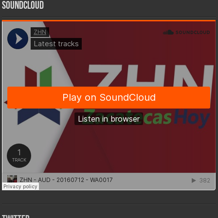
SoundCloud