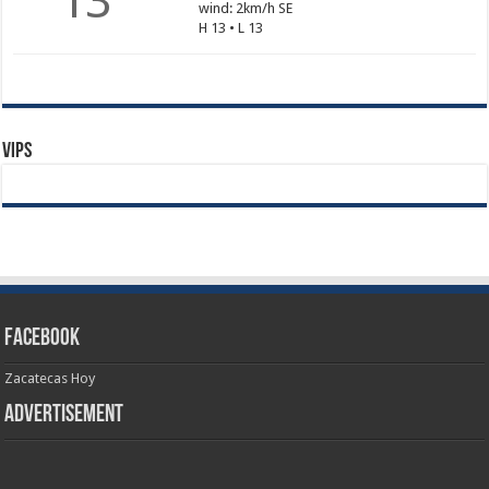
13
wind: 2km/h SE
H 13 • L 13
Vips
Facebook
Zacatecas Hoy
Advertisement