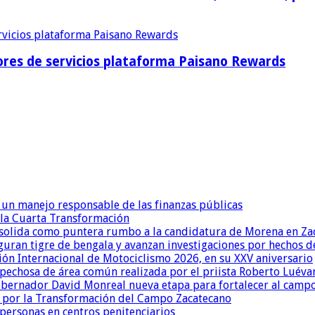
res de servicios plataforma Paisano Rewards
un manejo responsable de las finanzas públicas
 la Cuarta Transformación
onsolida como puntera rumbo a la candidatura de Morena en Za
eguran tigre de bengala y avanzan investigaciones por hechos de
ión Internacional de Motociclismo 2026, en su XXV aniversario
pechosa de área común realizada por el priista Roberto Luévan
obernador David Monreal nueva etapa para fortalecer al camp
 por la Transformación del Campo Zacatecano
ersonas en centros penitenciarios