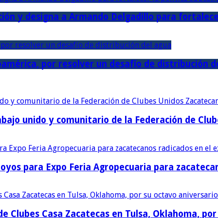
ión y designa a Armando Delgadillo para fortalece
américa, por resolver un desafío de distribución d
bajo unido y comunitario de la Federación de Club
poyos para Expo Feria Agropecuaria para zacatecan
e Clubes Casa Zacatecas en Tulsa, Oklahoma, por 