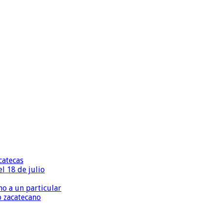
catecas
l 18 de julio
o a un particular
o zacatecano