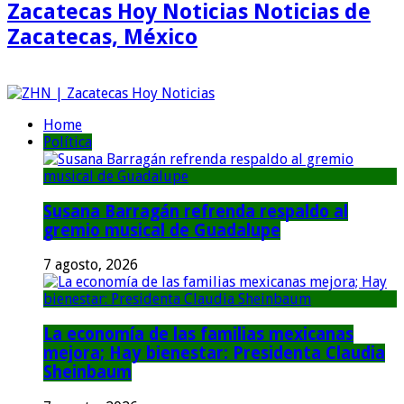
Zacatecas Hoy Noticias Noticias de
Zacatecas, México
Home
Política
Susana Barragán refrenda respaldo al
gremio musical de Guadalupe
7 agosto, 2026
La economía de las familias mexicanas
mejora; Hay bienestar: Presidenta Claudia
Sheinbaum