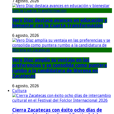
7 agosto, 2026
Vero Díaz destaca avances en educación y
bienestar con la Cuarta Transformación
6 agosto, 2026
Vero Díaz amplía su ventaja en las
preferencias y se consolida como puntera
rumbo a la candidatura de Morena en
Zacatecas
6 agosto, 2026
Cultura
Cierra Zacatecas con éxito ocho días de