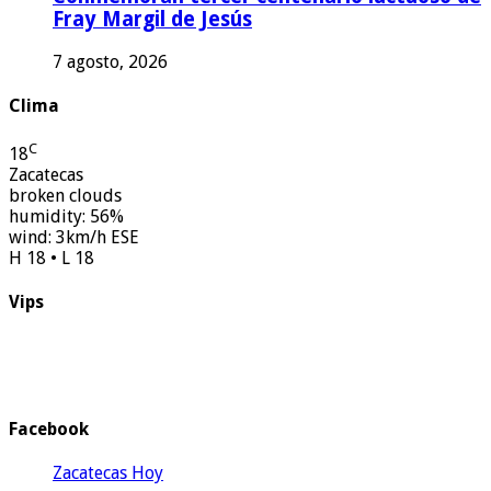
Fray Margil de Jesús
7 agosto, 2026
Clima
C
18
Zacatecas
broken clouds
humidity: 56%
wind: 3km/h ESE
H 18 • L 18
Vips
Facebook
Zacatecas Hoy