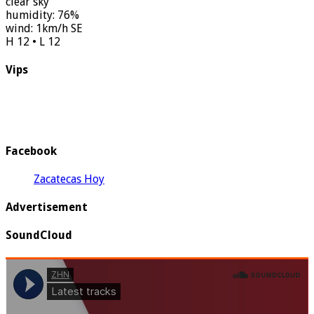
clear sky
humidity: 76%
wind: 1km/h SE
H 12 • L 12
Vips
Facebook
Zacatecas Hoy
Advertisement
SoundCloud