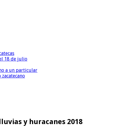
catecas
l 18 de julio
o a un particular
o zacatecano
lluvias y huracanes 2018