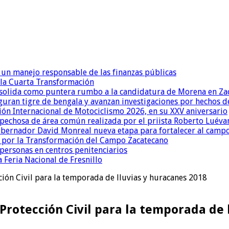
un manejo responsable de las finanzas públicas
 la Cuarta Transformación
onsolida como puntera rumbo a la candidatura de Morena en Za
eguran tigre de bengala y avanzan investigaciones por hechos de
ión Internacional de Motociclismo 2026, en su XXV aniversario
pechosa de área común realizada por el priista Roberto Luévan
obernador David Monreal nueva etapa para fortalecer al camp
 por la Transformación del Campo Zacatecano
ersonas en centros penitenciarios
 Feria Nacional de Fresnillo
ión Civil para la temporada de lluvias y huracanes 2018
Protección Civil para la temporada de 