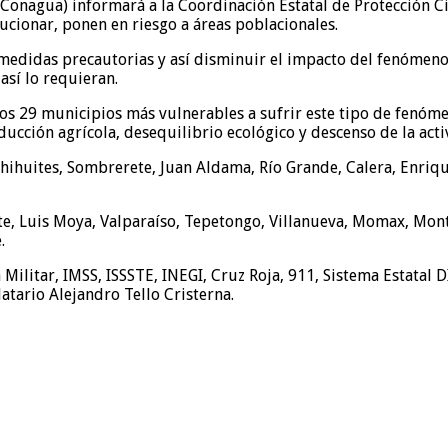
Conagua) informará a la Coordinación Estatal de Protección C
cionar, ponen en riesgo a áreas poblacionales.
edidas precautorias y así disminuir el impacto del fenómeno n
así lo requieran.
os 29 municipios más vulnerables a sufrir este tipo de fenóme
ucción agrícola, desequilibrio ecológico y descenso de la acti
lchihuites, Sombrerete, Juan Aldama, Río Grande, Calera, Enri
te, Luis Moya, Valparaíso, Tepetongo, Villanueva, Momax, Monte
.
a Militar, IMSS, ISSSTE, INEGI, Cruz Roja, 911, Sistema Estatal
tario Alejandro Tello Cristerna.