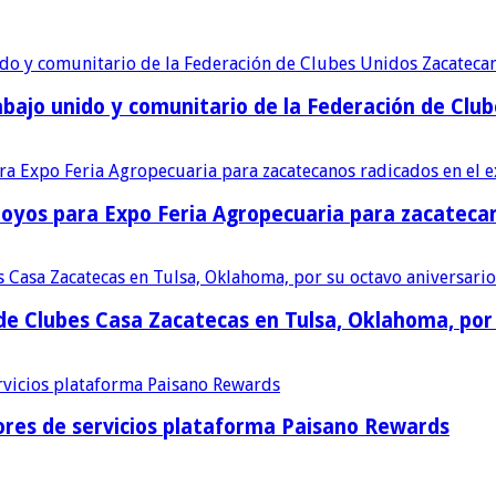
bajo unido y comunitario de la Federación de Club
poyos para Expo Feria Agropecuaria para zacatecan
e Clubes Casa Zacatecas en Tulsa, Oklahoma, por 
res de servicios plataforma Paisano Rewards