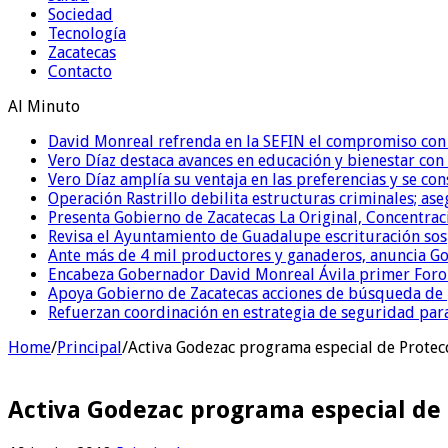
Sociedad
Tecnología
Zacatecas
Contacto
Al Minuto
David Monreal refrenda en la SEFIN el compromiso con 
Vero Díaz destaca avances en educación y bienestar con
Vero Díaz amplía su ventaja en las preferencias y se c
Operación Rastrillo debilita estructuras criminales; as
Presenta Gobierno de Zacatecas La Original, Concentrac
Revisa el Ayuntamiento de Guadalupe escrituración sos
Ante más de 4 mil productores y ganaderos, anuncia G
Encabeza Gobernador David Monreal Ávila primer Foro
Apoya Gobierno de Zacatecas acciones de búsqueda de p
Refuerzan coordinación en estrategia de seguridad para
Home
/
Principal
/
Activa Godezac programa especial de Protecc
Activa Godezac programa especial de 