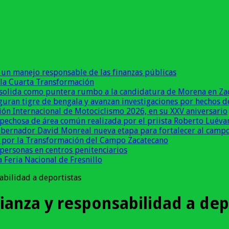
un manejo responsable de las finanzas públicas
 la Cuarta Transformación
onsolida como puntera rumbo a la candidatura de Morena en Za
eguran tigre de bengala y avanzan investigaciones por hechos de
ión Internacional de Motociclismo 2026, en su XXV aniversario
pechosa de área común realizada por el priista Roberto Luévan
obernador David Monreal nueva etapa para fortalecer al camp
 por la Transformación del Campo Zacatecano
ersonas en centros penitenciarios
 Feria Nacional de Fresnillo
abilidad a deportistas
fianza y responsabilidad a dep