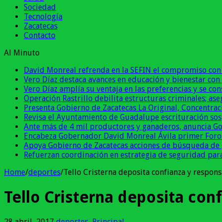
Sociedad
Tecnología
Zacatecas
Contacto
Al Minuto
David Monreal refrenda en la SEFIN el compromiso con 
Vero Díaz destaca avances en educación y bienestar con
Vero Díaz amplía su ventaja en las preferencias y se c
Operación Rastrillo debilita estructuras criminales; as
Presenta Gobierno de Zacatecas La Original, Concentrac
Revisa el Ayuntamiento de Guadalupe escrituración sos
Ante más de 4 mil productores y ganaderos, anuncia G
Encabeza Gobernador David Monreal Ávila primer Foro
Apoya Gobierno de Zacatecas acciones de búsqueda de p
Refuerzan coordinación en estrategia de seguridad para
Home
/
deportes
/
Tello Cristerna deposita confianza y respons
Tello Cristerna deposita con
28 abril, 2017
deportes
,
Principal