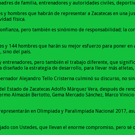
adres de familia, entrenadores y autoridades civiles, deportiva
 y hombres que habrán de representar a Zacatecas en una justa
vidad física.
onfianza, pero también es sinónimo de responsabilidad; la co
eres y 144 hombres que harán su mejor esfuerzo para poner en 
 sino del país.
 y entrenadores, pero también el trabajo diferente, que signifi
a diseñado la estrategia de desarrollo, para llevar más atleta
ernador Alejandro Tello Cristerna culminó su discurso, no sin 
e del Estado de Zacatecas Adolfo Márquez Vera, después de ren
llermo Almazán Bertotto, Gema Mercado Sánchez, Marco Vinicio 
representarán en Olimpiada y Paralimpiada Nacional 2017, as
ado con Ustedes, que llevan el enorme compromiso, pero sé que