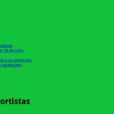
catecas
l 18 de julio
o a un particular
o zacatecano
ortistas