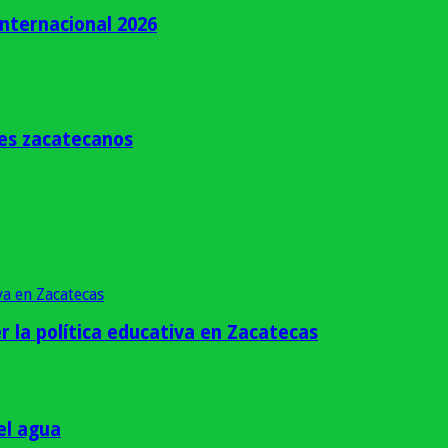
Internacional 2026
tes zacatecanos
r la política educativa en Zacatecas
el agua