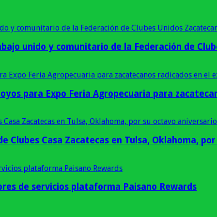
bajo unido y comunitario de la Federación de Club
poyos para Expo Feria Agropecuaria para zacatecan
e Clubes Casa Zacatecas en Tulsa, Oklahoma, por 
res de servicios plataforma Paisano Rewards