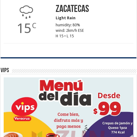
Zacatecas
Light Rain
15
C
humidity: 80%
wind: 2km/h ESE
H 15 • L 15
Vips